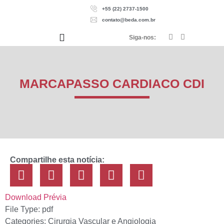
+55 (22) 2737-1500
contato@beda.com.br
Siga-nos:
MARCAPASSO CARDIACO CDI
Compartilhe esta notícia:
Download
Prévia
File Type:
pdf
Categories:
Cirurgia Vascular e Angiologia