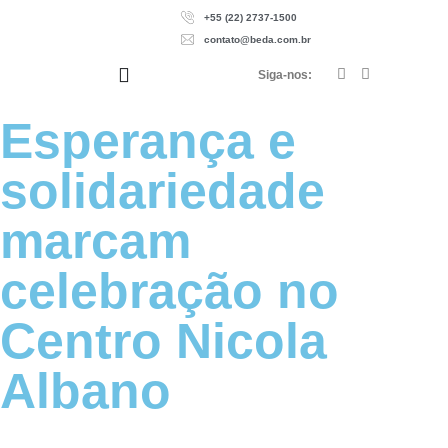
+55 (22) 2737-1500
contato@beda.com.br
Siga-nos:
Esperança e
solidariedade
marcam
celebração no
Centro Nicola
Albano