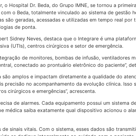
r, o Hospital Dr. Beda, do Grupo IMNE, se tornou a primeir
 com o Beda, totalmente vinculado ao sistema de gestão h
 são geradas, acessadas e utilizadas em tempo real por t
ogias de ponta.
ert Sidney Neves, destaca que o Integrare é uma plataform
siva (UTIs), centros cirúrgicos e setor de emergência.
ntegração de monitores, bombas de infusão, ventiladores 
ral, conectado ao prontuário eletrônico do paciente”, det
ma são amplos e impactam diretamente a qualidade do ate
is precisão no acompanhamento da evolução clínica. Isso s
os cirúrgicos e emergências”, acrescenta.
precisa de alarmes. Cada equipamento possui um sistema de 
uipe médica saiba exatamente qual dispositivo acionou o a
s de sinais vitais. Com o sistema, esses dados são transmi