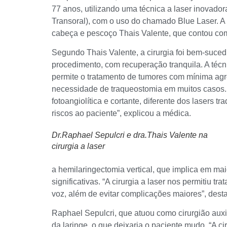
77 anos, utilizando uma técnica a laser inovado
Transoral), com o uso do chamado Blue Laser. A 
cabeça e pescoço Thais Valente, que contou com
Segundo Thais Valente, a cirurgia foi bem-sucedid
procedimento, com recuperação tranquila. A técni
permite o tratamento de tumores com mínima agr
necessidade de traqueostomia em muitos casos. 
fotoangiolítica e cortante, diferente dos lasers 
riscos ao paciente”, explicou a médica.
Dr.Raphael Sepulcri e dra.Thais Valente na
cirurgia a laser
a hemilaringectomia vertical, que implica em ma
significativas. “A cirurgia a laser nos permitiu t
voz, além de evitar complicações maiores”, dest
Raphael Sepulcri, que atuou como cirurgião auxili
da laringe, o que deixaria o paciente mudo. “A c