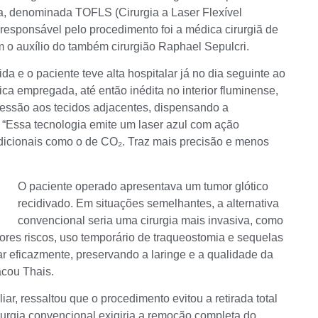
ra, denominada TOFLS (Cirurgia a Laser Flexível
responsável pelo procedimento foi a médica cirurgiã de
 o auxílio do também cirurgião Raphael Sepulcri.
a e o paciente teve alta hospitalar já no dia seguinte ao
ca empregada, até então inédita no interior fluminense,
essão aos tecidos adjacentes, dispensando a
“Essa tecnologia emite um laser azul com ação
tradicionais como o de CO₂. Traz mais precisão e menos
O paciente operado apresentava um tumor glótico
recidivado. Em situações semelhantes, a alternativa
convencional seria uma cirurgia mais invasiva, como
iores riscos, uso temporário de traqueostomia e sequelas
ratar eficazmente, preservando a laringe e a qualidade da
acou Thais.
ar, ressaltou que o procedimento evitou a retirada total
irurgia convencional exigiria a remoção completa do