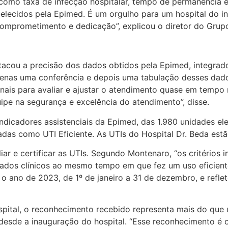
s como taxa de infecção hospitalar, tempo de permanência 
belecidos pela Epimed. É um orgulho para um hospital do int
comprometimento e dedicação”, explicou o diretor do Gru
tacou a precisão dos dados obtidos pela Epimed, integrado
enas uma conferência e depois uma tabulação desses dado
is para avaliar e ajustar o atendimento quase em tempo re
ipe na segurança e excelência do atendimento”, disse.
dicadores assistenciais da Epimed, das 1.980 unidades ele
das como UTI Eficiente. As UTIs do Hospital Dr. Beda estão
iar e certificar as UTIs. Segundo Montenaro, “os critérios 
ultados clínicos ao mesmo tempo em que fez um uso eficien
 o ano de 2023, de 1º de janeiro a 31 de dezembro, e ref
pital, o reconhecimento recebido representa mais do que 
desde a inauguração do hospital. “Esse reconhecimento é