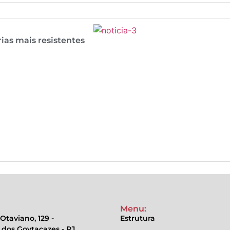
ias mais resistentes
Menu:
Otaviano, 129 -
Estrutura
dos Goytacazes - RJ