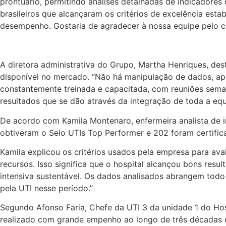
prontuário, permitindo análises detalhadas de indicadore
brasileiros que alcançaram os critérios de excelência esta
desempenho. Gostaria de agradecer à nossa equipe pelo 
A diretora administrativa do Grupo, Martha Henriques, des
disponível no mercado. “Não há manipulação de dados, ap
constantemente treinada e capacitada, com reuniões semana
resultados que se dão através da integração de toda a equ
De acordo com Kamila Montenaro, enfermeira analista de in
obtiveram o Selo UTIs Top Performer e 202 foram certifica
Kamila explicou os critérios usados pela empresa para aval
recursos. Isso significa que o hospital alcançou bons res
intensiva sustentável. Os dados analisados abrangem todo
pela UTI nesse período.”
Segundo Afonso Faria, Chefe da UTI 3 da unidade 1 do Hos
realizado com grande empenho ao longo de três décadas 