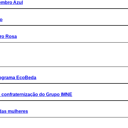
embro Azul
ão
ro Rosa
programa EcoBeda
m confraternização do Grupo IMNE
das mulheres