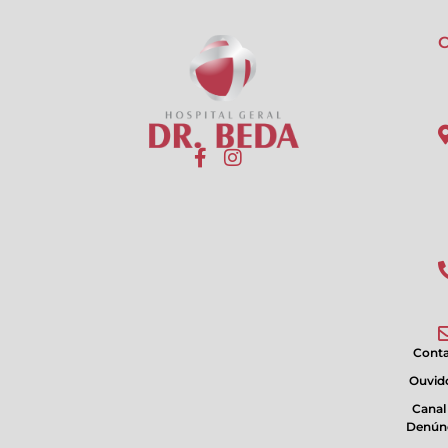
C
Cont
Ouvido
Canal
Denún