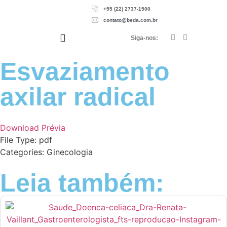
+55 (22) 2737-1500
contato@beda.com.br
Siga-nos:
Esvaziamento
axilar radical
Download
Prévia
File Type:
pdf
Categories:
Ginecologia
Leia também: