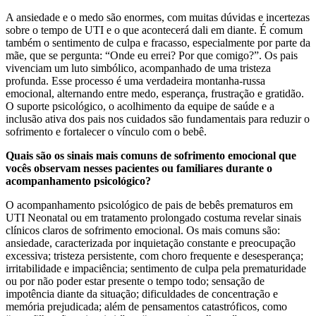
A ansiedade e o medo são enormes, com muitas dúvidas e incertezas
sobre o tempo de UTI e o que acontecerá dali em diante. É comum
também o sentimento de culpa e fracasso, especialmente por parte da
mãe, que se pergunta: “Onde eu errei? Por que comigo?”. Os pais
vivenciam um luto simbólico, acompanhado de uma tristeza
profunda. Esse processo é uma verdadeira montanha-russa
emocional, alternando entre medo, esperança, frustração e gratidão.
O suporte psicológico, o acolhimento da equipe de saúde e a
inclusão ativa dos pais nos cuidados são fundamentais para reduzir o
sofrimento e fortalecer o vínculo com o bebê.
Quais são os sinais mais comuns de sofrimento emocional que
vocês observam nesses pacientes ou familiares durante o
acompanhamento psicológico?
O acompanhamento psicológico de pais de bebês prematuros em
UTI Neonatal ou em tratamento prolongado costuma revelar sinais
clínicos claros de sofrimento emocional. Os mais comuns são:
ansiedade, caracterizada por inquietação constante e preocupação
excessiva; tristeza persistente, com choro frequente e desesperança;
irritabilidade e impaciência; sentimento de culpa pela prematuridade
ou por não poder estar presente o tempo todo; sensação de
impotência diante da situação; dificuldades de concentração e
memória prejudicada; além de pensamentos catastróficos, como