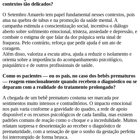
contextos tão delicados?
O Setembro Amarelo tem papel fundamental nesses contextos, pois
atua na quebra de tabus e na promoção da saúde mental. A
campanha estimula a conscientização social, incentiva o diálogo
aberto sobre sofrimento emocional, tristeza, ansiedade e depressão, e
combate o estigma de que falar da dor psíquica seria sinal de
fraqueza. Pelo contrário, reforça que pedir ajuda é um ato de
coragem.
Além disso, valoriza a escuta ativa, ajuda a reduzir o isolamento e
orienta sobre a importância do acompanhamento psicológico,
psiquiátrico e de outros profissionais de saúde.
Como os pacientes — ou os pais, no caso dos bebês prematuros
— reagem emocionalmente quando recebem o diagnóstico ou se
deparam com a realidade do tratamento prolongado?
A chegada de um bebê prematuro costuma ser marcada por
sentimentos muito intensos e contraditórios. O impacto emocional
nos pais varia conforme a gravidade do quadro, a rede de apoio
disponível e os recursos psicológicos de cada família, mas existem
padrões comuns de reação como o choque e a incredulidade. Muitos
relatam surpresa e desorientação ao receber o diagnóstico de
prematuridade, com a sensação de que o sonho da gestação perfeita
foi interrompido de forma brusca.