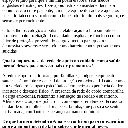
espaço seguro para que a família possa elaborar seus medos,
angústias e frustrações. Esse apoio reduz a ansiedade, facilita a
comunicação entre paciente, família e equipe de saúde e ajuda os
pais a fortalecer o vínculo com o bebê, adquirindo mais segurança e
senso de pertencimento.
O trabalho psicológico auxilia na elaboração do luto simbólico,
promove maior aceitação da realidade hospitalar e funciona como
fator de proteção, prevenindo o agravamento para quadros
depressivos severos e servindo como barreira contra pensamentos
suicidas.
Qual a importância da rede de apoio no cuidado com a saúde
mental desses pacientes ou pais de prematuros?
A rede de apoio — formada por familiares, amigos e equipe de
saúde — é um fator essencial de proteção emocional. Ela atua como
um verdadeiro “amparo psicológico” em meio à experiência de dor,
incerteza e desgaste físico. A presença da rede de apoio compartilha
a carga emocional, reduzindo a sensação de solidão e abandono.
Além disso, o suporte prático — como ajudar em tarefas da casa ou
cuidar de outros filhos — fortalece a família, que passa a se sentir
mais amada, confiante e esperançosa quanto ao futuro.
De que forma o Setembro Amarelo contribui para conscientizar
sobre a importância de falar sobre saúde mental nesses