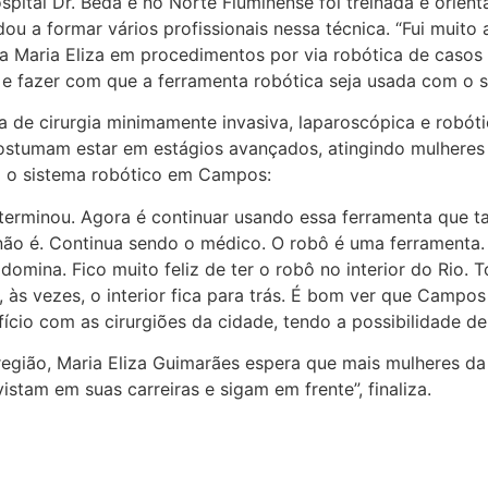
ospital Dr. Beda e no Norte Fluminense foi treinada e orie
udou a formar vários profissionais nessa técnica. “Fui muit
ra Maria Eliza em procedimentos por via robótica de caso
 fazer com que a ferramenta robótica seja usada com o seu
a de cirurgia minimamente invasiva, laparoscópica e robóti
stumam estar em estágios avançados, atingindo mulheres e
ra o sistema robótico em Campos:
 terminou. Agora é continuar usando essa ferramenta que ta
ão é. Continua sendo o médico. O robô é uma ferramenta. A
á domina. Fico muito feliz de ter o robô no interior do Ri
e, às vezes, o interior fica para trás. É bom ver que Campo
fício com as cirurgiões da cidade, tendo a possibilidade d
 região, Maria Eliza Guimarães espera que mais mulheres d
stam em suas carreiras e sigam em frente”, finaliza.