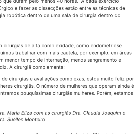
to que duram pelo menos 40 horas. A cada exercício
úrgico e fazer as dissecções estão entre as técnicas de
ia robótica dentro de uma sala de cirurgia dentro do
m cirurgias de alta complexidade, como endometriose
guimos trabalhar com mais cautela, por exemplo, em áreas
 têm menor tempo de internação, menos sangramento e
diz. A cirurgiã complementa:
 cirurgias e avaliações complexas, estou muito feliz por
ulheres cirurgiãs. O número de mulheres que operam ainda é
ontramos pouquíssimas cirurgiãs mulheres. Porém, estamos
ra. Maria Eliza com as cirurgiãs Dra. Claudia Joaquim e
ra. Suellen Monteiro