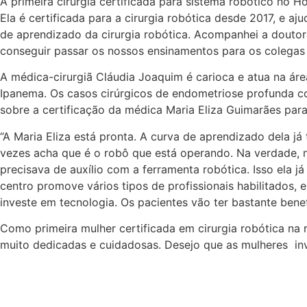
A primeira cirurgiã certificada para sistema robótico no H
Ela é certificada para a cirurgia robótica desde 2017, e aj
de aprendizado da cirurgia robótica. Acompanhei a douto
conseguir passar os nossos ensinamentos para os colegas e
A médica-cirurgiã Cláudia Joaquim é carioca e atua na áre
Ipanema. Os casos cirúrgicos de endometriose profunda co
sobre a certificação da médica Maria Eliza Guimarães pa
“A Maria Eliza está pronta. A curva de aprendizado dela já
vezes acha que é o robô que está operando. Na verdade, n
precisava de auxílio com a ferramenta robótica. Isso ela j
centro promove vários tipos de profissionais habilitados, 
investe em tecnologia. Os pacientes vão ter bastante bene
Como primeira mulher certificada em cirurgia robótica na
muito dedicadas e cuidadosas. Desejo que as mulheres invi