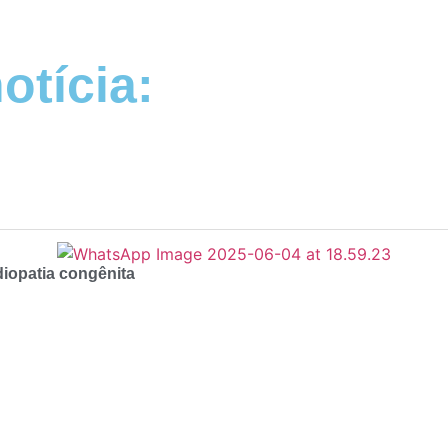
otícia:
diopatia congênita