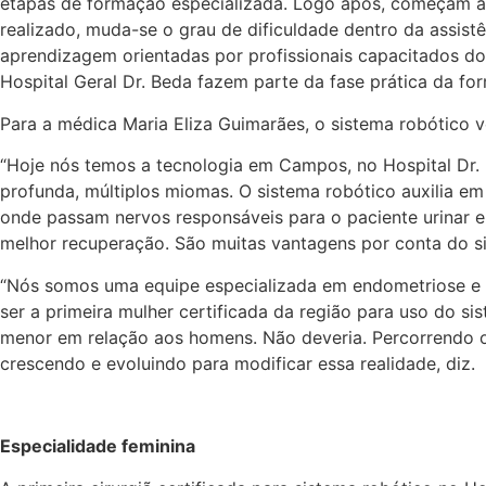
etapas de formação especializada. Logo após, começam a 
realizado, muda-se o grau de dificuldade dentro da assistê
aprendizagem orientadas por profissionais capacitados do 
Hospital Geral Dr. Beda fazem parte da fase prática da fo
Para a médica Maria Eliza Guimarães, o sistema robótico ve
“Hoje nós temos a tecnologia em Campos, no Hospital Dr.
profunda, múltiplos miomas. O sistema robótico auxilia em
onde passam nervos responsáveis para o paciente urinar 
melhor recuperação. São muitas vantagens por conta do si
“Nós somos uma equipe especializada em endometriose e m
ser a primeira mulher certificada da região para uso do si
menor em relação aos homens. Não deveria. Percorrendo os
crescendo e evoluindo para modificar essa realidade, diz.
Especialidade feminina