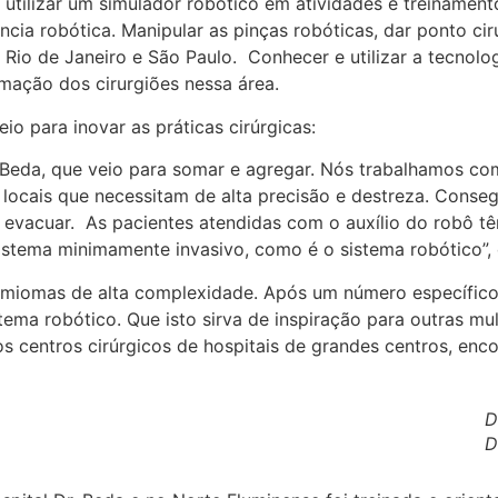
utilizar um simulador robótico em atividades e treinamen
ncia robótica. Manipular as pinças robóticas, dar ponto cir
Rio de Janeiro e São Paulo. Conhecer e utilizar a tecnolog
rmação dos cirurgiões nessa área.
io para inovar as práticas cirúrgicas:
 Beda, que veio para somar e agregar. Nós trabalhamos co
 locais que necessitam de alta precisão e destreza. Conse
e evacuar. As pacientes atendidas com o auxílio do robô
stema minimamente invasivo, como é o sistema robótico”, 
iomas de alta complexidade. Após um número específico de
stema robótico. Que isto sirva de inspiração para outras m
 centros cirúrgicos de hospitais de grandes centros, enc
D
D