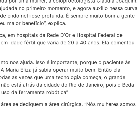
ntada por uma mulher, a coloproctologista Cláudia Joaquim.
o ajudada no primeiro momento, e agora auxilio nessa curva
s de endometriose profunda. É sempre muito bom a gente
 maior benefício”, explica.
ca, em hospitais da Rede D’Or e Hospital Federal de
m idade fértil que varia de 20 a 40 anos. Ela comentou
nto nos ajuda. Isso é importante, porque o paciente às
 Maria Eliza já sabia operar muito bem. Então ela
o. Todas as vezes que uma tecnologia começa, o grande
s não está atrás da cidade do Rio de Janeiro, pois o Beda
e uso da ferramenta robótica”
a área se dediquem a área cirúrgica. “Nós mulheres somos