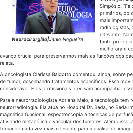
Simpósio. “Fal
primários, do 
mais important
radiologistas,
relevante. Na 
Neurocirurgião|
Janio Nogueira
tanto pré-oper
melhoraram con
avanço crucial para preservarmos mais as funções dos paci
relata.
A oncologista Clarissa Baldotto comentou, ainda, sobre p
de tumor, desenhando tratamentos específicos. Esse movi
considerável. E os profissionais precisam acompanhar esse
Para a neurorradiologista Adriana Melo, a tecnologia tem 
neurorradiologia. Ela atua no Hospital Dr. Beda, no Beda 
magnética funcional, espectroscopia e técnicas de perfu
atividade metabólica e vascular dos tumores. Além disso, a 
tornando cada vez mais relevante para a análise de image