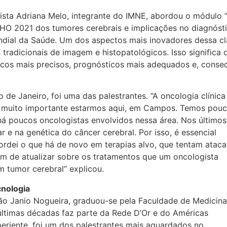
gista Adriana Melo, integrante do IMNE, abordou o módulo
HO 2021 dos tumores cerebrais e implicações no diagnósti
dial da Saúde. Um dos aspectos mais inovadores dessa cl
 tradicionais de imagem e histopatológicos. Isso signific
sticos mais precisos, prognósticos mais adequados e, con
o de Janeiro, foi uma das palestrantes. “A oncologia clínica
o é muito importante estarmos aqui, em Campos. Temos pou
há poucos oncologistas envolvidos nessa área. Nos últimos
r e na genética do câncer cerebral. Por isso, é essencial
bordei o que há de novo em terapias alvo, que tentam ataca
ém de atualizar sobre os tratamentos que um oncologista
m tumor cerebral” explicou.
cnologia
ão Janio Nogueira, graduou-se pela Faculdade de Medicina
ltimas décadas faz parte da Rede D’Or e do Américas
eriente, foi um dos palestrantes mais aguardados no