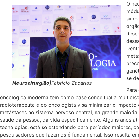
O neu
módul
simpó
órgão
dese
dessa
Dentr
metás
preco
genét
se de
Neurocirurgião|
Fabrício Zacarias
Para 
oncológica moderna tem como base conceitual a multidisci
radioterapeuta e do oncologista visa minimizar o impact
metástases no sistema nervoso central, na grande maiori
saúde da pessoa, da vida especificamente. Alguns anos a
tecnologias, está se estendendo para períodos maiores, c
pesquisadores que fazemos é fundamental. Isso resulta em