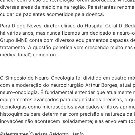
diversas áreas da medicina na região. Palestrantes reno
cuidar de pacientes acometidos pela doença.
Para Diogo Neves, diretor clínico do Hospital Geral Dr.Be
há vários anos, mas nunca fizemos um dedicado à neuro-on
Grupo IMNE conta com diversos equipamentos capazes de r
tratamento. A questão genética vem crescendo muito nas 
médica local”, comentou.
O Simpósio de Neuro-Oncologia foi dividido em quatro mód
com a moderação do neurocirurgião Arthur Borges, atual
neuro-oncologia. É fundamental entender que atualmente n
equipamentos avançados para diagnósticos precisos, o q
tecnologias como microscópios avançados e filtros aprimo
histoquímica para determinar com precisão a natureza da 
inovações não acontecem isoladamente; elas envolvem toda
Palestrantes|Clarissa Baldotto, Janio