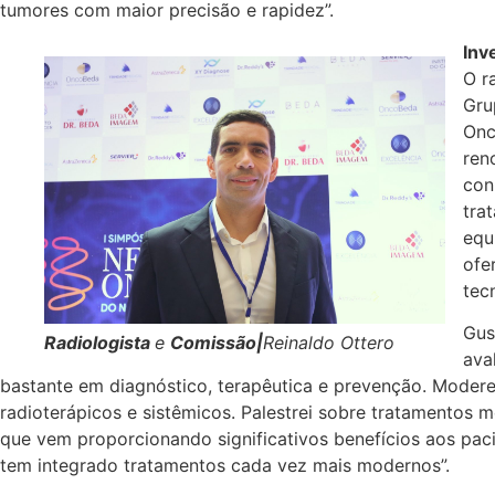
tumores com maior precisão e rapidez”.
Inv
O r
Gru
Onc
ren
con
tra
equ
ofe
tec
Gus
Radiologista
e
Comissão|
Reinaldo Ottero
ava
bastante em diagnóstico, terapêutica e prevenção. Moderei
radioterápicos e sistêmicos. Palestrei sobre tratamentos 
que vem proporcionando significativos benefícios aos pac
tem integrado tratamentos cada vez mais modernos”.