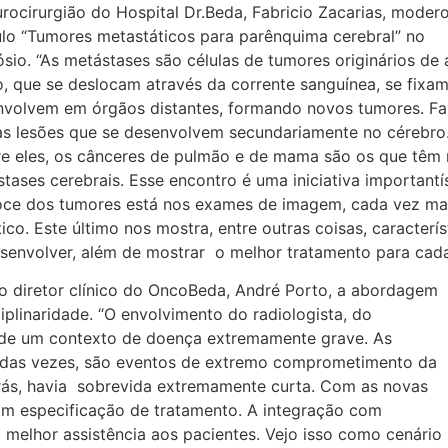
rocirurgião do Hospital Dr.Beda, Fabricio Zacarias, moder
o “Tumores metastáticos para parênquima cerebral” no
sio. “As metástases são células de tumores originários de
, que se deslocam através da corrente sanguínea, se fixam
nvolvem em órgãos distantes, formando novos tumores. F
s lesões que se desenvolvem secundariamente no cérebro
e eles, os cânceres de pulmão e de mama são os que têm 
tases cerebrais. Esse encontro é uma iniciativa important
ce dos tumores está nos exames de imagem, cada vez mai
ico. Este último nos mostra, entre outras coisas, caracterí
senvolver, além de mostrar o melhor tratamento para cada
o diretor clínico do OncoBeda, André Porto, a abordagem
plinaridade. “O envolvimento do radiologista, do
o de um contexto de doença extremamente grave. As
a das vezes, são eventos de extremo comprometimento da
trás, havia sobrevida extremamente curta. Com as novas
om especificação de tratamento. A integração com
 melhor assistência aos pacientes. Vejo isso como cenário