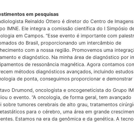
estimentos em pesquisas
adiologista Reinaldo Ottero é diretor do Centro de Imagens
po IMNE. Ele integra a comissão científica do I Simpósio d
ologia em Campos. “Esse evento é importante com palest
omados do Brasil, proporcionando um intercâmbio de
hecimento com a nossa região. Promovemos uma integraçã
tamento e diagnóstico. Na minha área de diagnóstico por 
ipamentos de ressonância magnética. Agora contamos com 
recem métodos diagnósticos avançados, incluindo estudos 
nologia de ponta, conseguimos proporcionar e demonstrar qu
tavo Drumond, oncologista e oncogeneticista do Grupo I
liou o evento. “A oncologia, de forma geral, tem avançado
 sobre tumores cerebrais de alto grau, tratamentos cirúrgi
metastáticos para o cérebro, uma área em grande crescimen
ientes. Estamos na era da genômica e da genética. A tecno