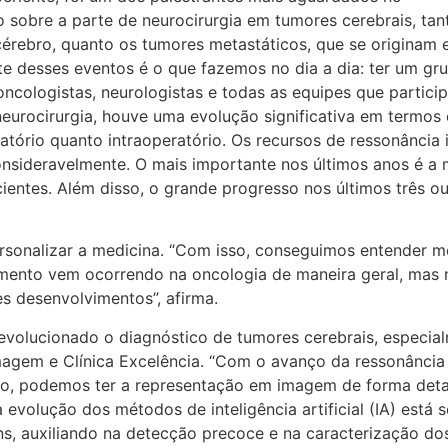
o sobre a parte de neurocirurgia em tumores cerebrais, tan
cérebro, quanto os tumores metastáticos, que se originam
e desses eventos é o que fazemos no dia a dia: ter um grup
 oncologistas, neurologistas e todas as equipes que partic
neurocirurgia, houve uma evolução significativa em termo
atório quanto intraoperatório. Os recursos de ressonância i
sideravelmente. O mais importante nos últimos anos é a mo
entes. Além disso, o grande progresso nos últimos três ou 
ersonalizar a medicina. “Com isso, conseguimos entender 
mento vem ocorrendo na oncologia de maneira geral, mas 
s desenvolvimentos”, afirma.
revolucionado o diagnóstico de tumores cerebrais, especia
Imagem e Clínica Excelência. “Com o avanço da ressonância
são, podemos ter a representação em imagem de forma det
evolução dos métodos de inteligência artificial (IA) está s
ns, auxiliando na detecção precoce e na caracterização do