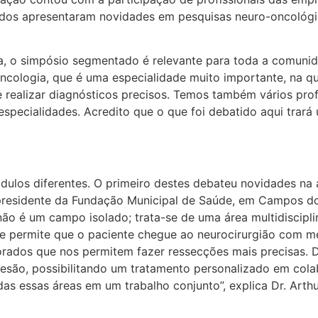
mados apresentaram novidades em pesquisas neuro-oncológi
da, o simpósio segmentado é relevante para toda a comunid
cologia, que é uma especialidade muito importante, na qu
ealizar diagnósticos precisos. Temos também vários prof
especialidades. Acredito que o que foi debatido aqui tra
ulos diferentes. O primeiro destes debateu novidades na 
 presidente da Fundação Municipal de Saúde, em Campos 
ão é um campo isolado; trata-se de uma área multidiscipli
ue permite que o paciente chegue ao neurocirurgião com 
rados que nos permitem fazer ressecções mais precisas. De
lesão, possibilitando um tratamento personalizado em cola
s essas áreas em um trabalho conjunto”, explica Dr. Arthu