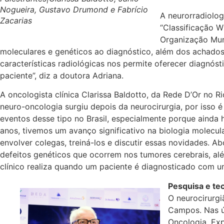
Nogueira, Gustavo Drumond e Fabrício
A neurorradiolo
Zacarias
“Classificação W
Organização Mun
moleculares e genéticos ao diagnóstico, além dos achados
características radiológicas nos permite oferecer diagnó
paciente”, diz a doutora Adriana.
A oncologista clínica Clarissa Baldotto, da Rede D’Or no Ri
neuro-oncologia surgiu depois da neurocirurgia, por iss
eventos desse tipo no Brasil, especialmente porque ainda 
anos, tivemos um avanço significativo na biologia molecula
envolver colegas, treiná-los e discutir essas novidades. A
defeitos genéticos que ocorrem nos tumores cerebrais, al
clínico realiza quando um paciente é diagnosticado com u
Pesquisa e te
O neurocirurgi
Campos. Nas ú
Oncologia. Exp