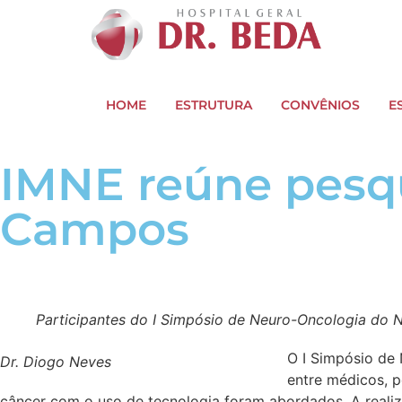
HOME
ESTRUTURA
CONVÊNIOS
E
IMNE reúne pesq
Campos
Participantes do I Simpósio de Neuro-Oncologia do 
O I Simpósio de
Dr. Diogo Neves
entre médicos, p
câncer com o uso de tecnologia foram abordados. A reali