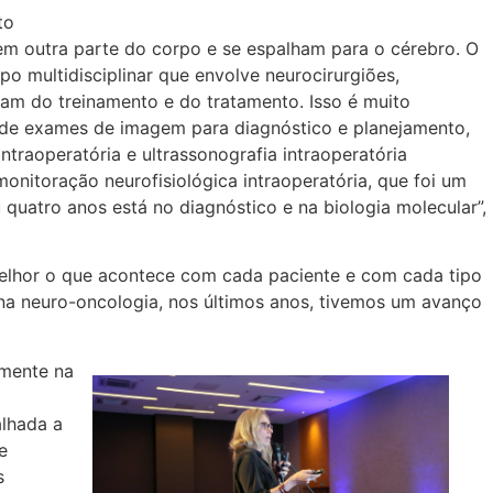
to
 em outra parte do corpo e se espalham para o cérebro. O
o multidisciplinar que envolve neurocirurgiões,
ipam do treinamento e do tratamento. Isso é muito
s de exames de imagem para diagnóstico e planejamento,
ntraoperatória e ultrassonografia intraoperatória
nitoração neurofisiológica intraoperatória, que foi um
quatro anos está no diagnóstico e na biologia molecular”,
melhor o que acontece com cada paciente e com cada tipo
na neuro-oncologia, nos últimos anos, tivemos um avanço
lmente na
alhada a
e
s