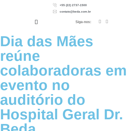
+55 (22) 2737-1500
contato@beda.com.br
Siga-nos:
Dia das Mães
reúne
colaboradoras em
evento no
auditório do
Hospital Geral Dr.
Beda