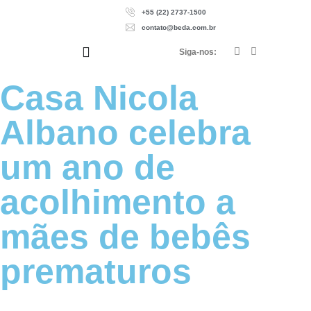
+55 (22) 2737-1500
contato@beda.com.br
Siga-nos:
Casa Nicola
Albano celebra
um ano de
acolhimento a
mães de bebês
prematuros