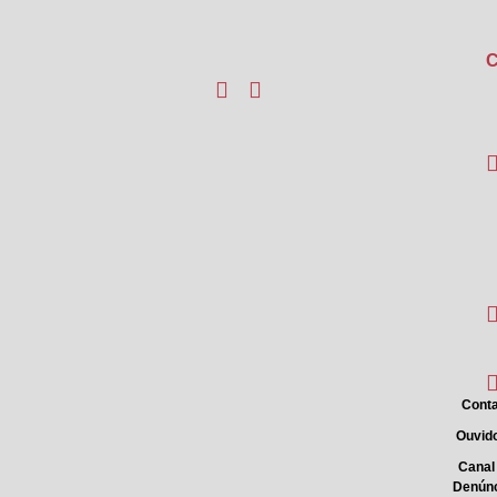
C
Conta
Ouvido
Canal
Denún