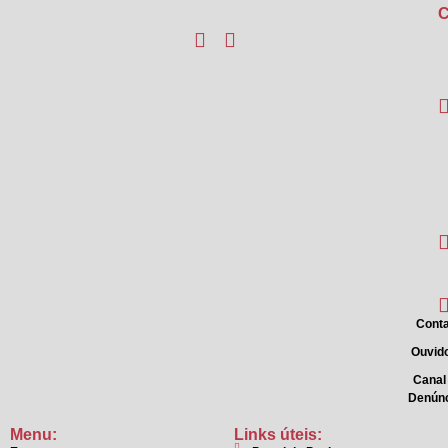
C
Conta
Ouvido
Canal
Denún
Menu:
Links úteis: