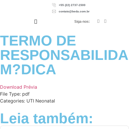
+55 (22) 2737-1500
contato@beda.com.br
Siga-nos:
TERMO DE
RESPONSABILID
M?DICA
Download
Prévia
File Type:
pdf
Categories:
UTI Neonatal
Leia também: