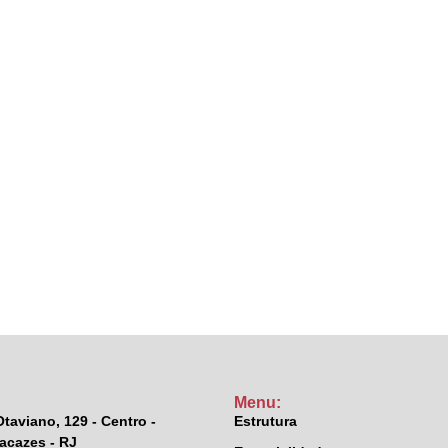
Menu:
taviano, 129 - Centro -
Estrutura
cazes - RJ