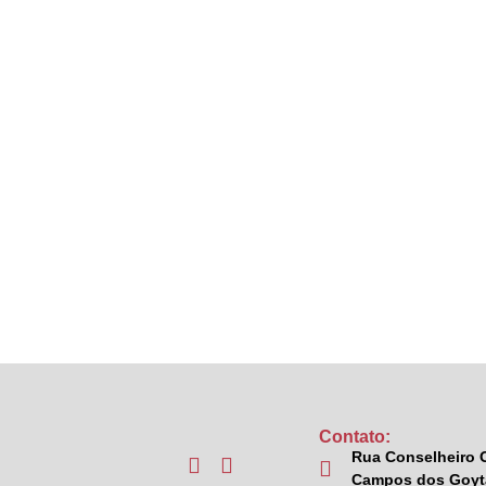
Contato:
Rua Conselheiro O
Campos dos Goyta