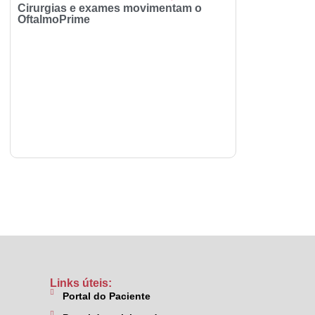
Cirurgias e exames movimentam o
OftalmoPrime
Links úteis:
Portal do Paciente