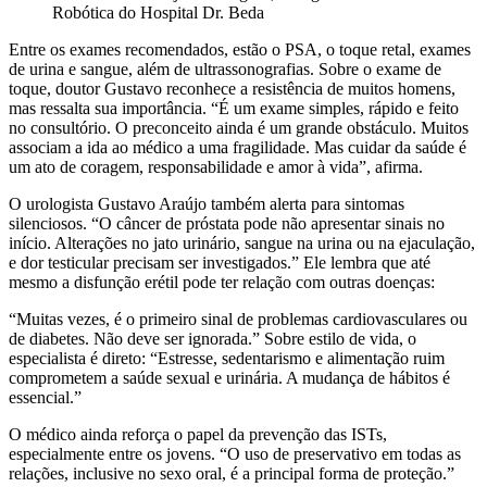
Robótica do Hospital Dr. Beda
Entre os exames recomendados, estão o PSA, o toque retal, exames
de urina e sangue, além de ultrassonografias. Sobre o exame de
toque, doutor Gustavo reconhece a resistência de muitos homens,
mas ressalta sua importância. “É um exame simples, rápido e feito
no consultório. O preconceito ainda é um grande obstáculo. Muitos
associam a ida ao médico a uma fragilidade. Mas cuidar da saúde é
um ato de coragem, responsabilidade e amor à vida”, afirma.
O urologista Gustavo Araújo também alerta para sintomas
silenciosos. “O câncer de próstata pode não apresentar sinais no
início. Alterações no jato urinário, sangue na urina ou na ejaculação,
e dor testicular precisam ser investigados.” Ele lembra que até
mesmo a disfunção erétil pode ter relação com outras doenças:
“Muitas vezes, é o primeiro sinal de problemas cardiovasculares ou
de diabetes. Não deve ser ignorada.” Sobre estilo de vida, o
especialista é direto: “Estresse, sedentarismo e alimentação ruim
comprometem a saúde sexual e urinária. A mudança de hábitos é
essencial.”
O médico ainda reforça o papel da prevenção das ISTs,
especialmente entre os jovens. “O uso de preservativo em todas as
relações, inclusive no sexo oral, é a principal forma de proteção.”