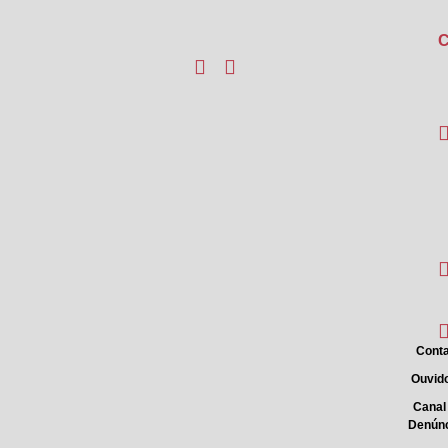
C
Conta
Ouvido
Canal
Denún