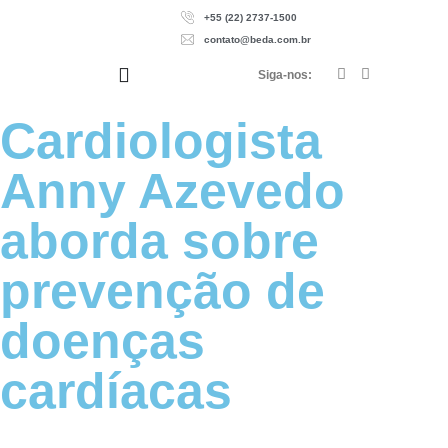
+55 (22) 2737-1500
contato@beda.com.br
Siga-nos:
Cardiologista
Anny Azevedo
aborda sobre
prevenção de
doenças
cardíacas