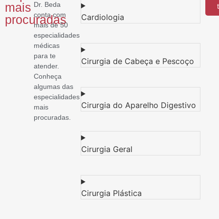
mais
Dr. Beda
conta com
Cardiologia
procuradas
mais de 50
especialidades
médicas
para te
Cirurgia de Cabeça e Pescoço
atender.
Conheça
algumas das
especialidades
Cirurgia do Aparelho Digestivo
mais
procuradas.
Cirurgia Geral
Cirurgia Plástica