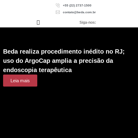
+55 (22) 2737-1500
contato@beda.com.br
Siga-nos:
Beda realiza procedimento inédito no RJ;
uso do ArgoCap amplia a precisão da
endoscopia terapêutica
Leia mais